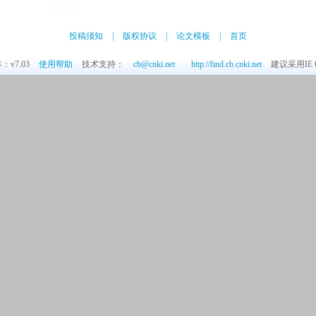
投稿须知
|
版权协议
|
论文模板
|
首页
v7.03
使用帮助
技术支持：
cb@cnki.net
http://find.cb.cnki.net
建议采用IE 